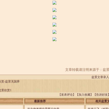
文章转载请注明来源于：盆景王国 htt
盆景文章录入：x
欣赏-盆景无国界
盆景欣赏1
【
发表评论
】【
加入收藏
】【
告诉好友
最新推荐
相关盆景