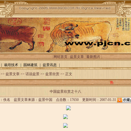
|
网站首页
|
盆景文章
|
最新图片
|
|
栽培技术
|
园林建筑
|
盆景讯息
|
>>
盆景文章
>>
话说盆景
>>
盆景欣赏
>> 正文
热
中国盆景欣赏之十八
：佚名 盆景文章来源：
盆景中国
点击数：17650 更新时间：2007-01-31