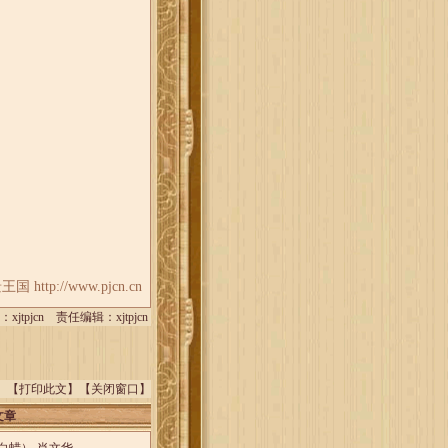
p://www.pjcn.cn
jtpjcn 责任编辑：xjtpjcn
】【
打印此文
】【
关闭窗口
】
文章