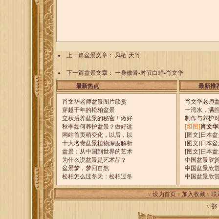
上一篇盆景文章：
凤栖-天竹
下一篇盆景文章：
一身傲骨-对节白蜡-肖文华
最新热点
最新推
肖文华老师盆景图片欣赏
肖文华老师
穿越千年的松柏盆景
一湾水，满
立秋后养盆景的秘密！做好
制作与养护
秋季如何养护盆景？做好这
[组图]
肖文华
网站首页稍变化，以后，以
[图文]
日本盆
十大名贵盆景植物深度解析
[图文]
日本盆
盆景：从中国到世界的艺术
[图文]
日本盆
为什么说盆景是艺术品？
中国盆景欣
盆景梦，梦回自然
中国盆景欣
松柏怎么过冬天：松柏过冬
中国盆景欣
v
设为首页
v
加入收藏
v
联
v
鄂