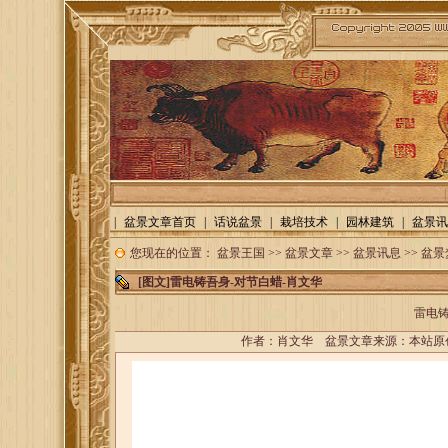
|
盆景文章首页
|
话说盆景
|
栽培技术
|
园林建筑
|
盆景讯
您现在的位置：
盆景王国
>>
盆景文章
>>
盆景讯息
>>
盆景
[图文]
雷电铸吾身-对节白蜡-肖文华
雷电铸
作者：
肖文华
盆景文章来源：本站原创 点