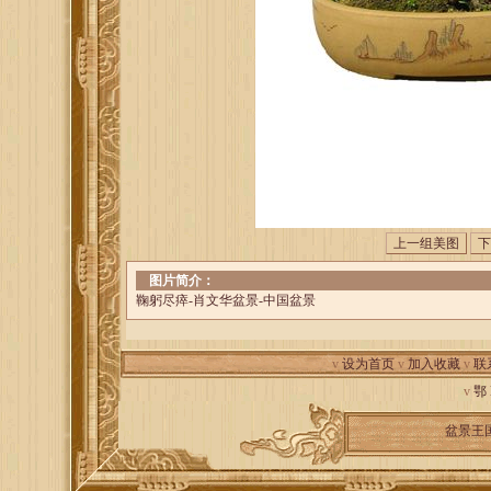
图片简介：
鞠躬尽瘁-肖文华盆景-中国盆景
v
设为首页
v
加入收藏
v
联
v
鄂
盆景王